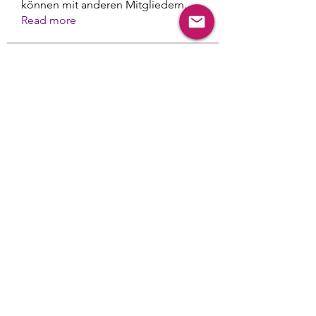
können mit anderen Mitgliedern
...
Read more
Members
mayuri Wankar
Follow
Emily Welther
Follow
See All Members (2)
Datenschutz / Grundverordnung
©2025
by Emily Welther